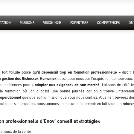
 CONTENT
TATION
MISSIONS
VISION H2H
EXPERTISES
COMPÉTENCES
OUT
fait faillite parce qu’il dépensait trop en formation professionnelle »
disait 
la
gestion des Richesses Humaines
passe pour nous par l’acquisition de nouveaux s
s compétences pour
s’adapter aux exigences de son marché
. Laissons de côté 
 de formation où l’on a passé une bonne journée car on a trouvé l’interven
 opérationnel
quelque soit la mission que vous nous confiez. Vous ne trouverez d
matiques sur lesquelles nous sommes en mesure d’intervenir en bâtissant un
référe
on professionnelle d’Enov’ conseil et stratégies
mentaux de la vente