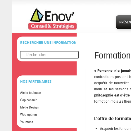
SKIP TO
PRÉSEN
RECHERCHER UNE INFORMATION
Formation
Rechercher :
« Personne n’a jamais 
contredirons pas tant 
NOS PARTENAIRES
acquérir de nouvelle
main et les sessions
Airria toulouse
philosophie est d’être
Capiconsult
formation mais les thé
Melle Design
Web optima
L’offre de formati
Youmans
Acquérir les fonda