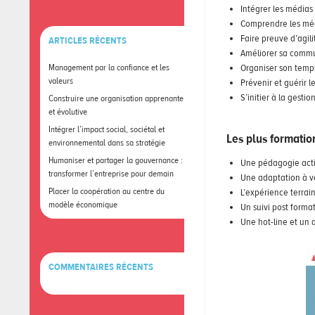
Intégrer les médias
Comprendre les mé
Faire preuve d’agi
ARTICLES RÉCENTS
Améliorer sa commu
Management par la confiance et les
Organiser son temp
valeurs
Prévenir et guérir le
S’initier à la gestio
Construire une organisation apprenante
et évolutive
Intégrer l’impact social, sociétal et
Les plus formatio
environnemental dans sa stratégie
Humaniser et partager la gouvernance :
Une pédagogie acti
transformer l’entreprise pour demain
Une adaptation à v
Placer la coopération au centre du
L’expérience terrai
modèle économique
Un suivi post format
Une hot-line et u
COMMENTAIRES RÉCENTS