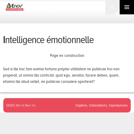
Search
SKIP
TO
PRIMARY
CONTENT
MENU
Intelligence émotionnelle
Page en construction
Sed si ille hac tam eximia fortuna propter utilitatem rei publicae frui non
properat, ut omnia illa conficiat, quid ego, senator, facere debeo, quem,
etiamsi ille aliud vellet, rei publicae consulere oporteret?
[B&BV] Bel et Bien Vu
Cogitons, Cotravaillons, Coproduisons