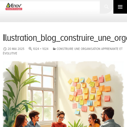
Search
SKIP
TO
PRIMARY
CONTENT
MENU
Ilustration_blog_construire_une_or
20 MAI 2025
1024 × 1024
CONSTRUIRE UNE ORGANISATION APPRENANTE ET
ÉVOLUTIVE