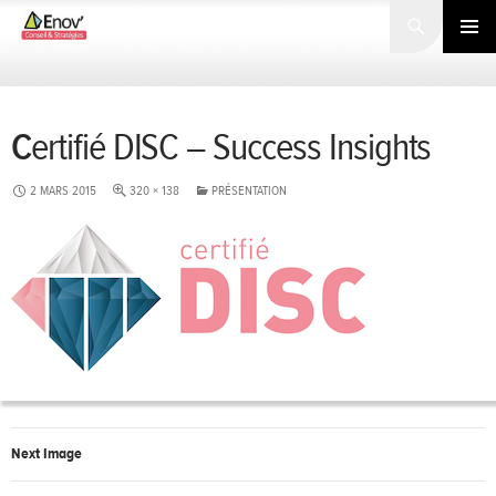
Search
SKIP
TO
PRIMARY
CONTENT
MENU
Certifié DISC – Success Insights
2 MARS 2015
320 × 138
PRÉSENTATION
Next Image