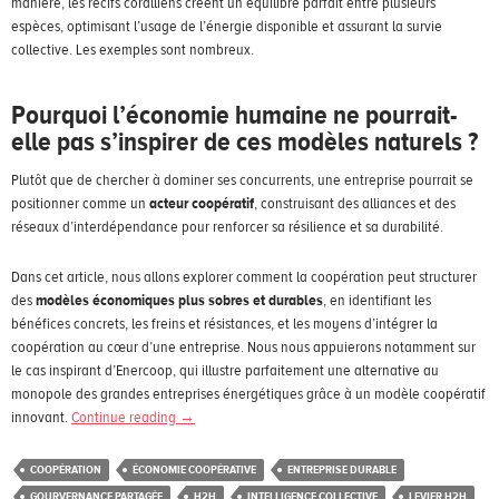
manière, les récifs coralliens créent un équilibre parfait entre plusieurs
espèces, optimisant l’usage de l’énergie disponible et assurant la survie
collective. Les exemples sont nombreux.
Pourquoi l’économie humaine ne pourrait-
elle pas s’inspirer de ces modèles naturels ?
Plutôt que de chercher à dominer ses concurrents, une entreprise pourrait se
positionner comme un
acteur coopératif
, construisant des alliances et des
réseaux d’interdépendance pour renforcer sa résilience et sa durabilité.
Dans cet article, nous allons explorer comment la coopération peut structurer
des
modèles économiques plus sobres et durables
, en identifiant les
bénéfices concrets, les freins et résistances, et les moyens d’intégrer la
coopération au cœur d’une entreprise. Nous nous appuierons notamment sur
le cas inspirant d’Enercoop, qui illustre parfaitement une alternative au
monopole des grandes entreprises énergétiques grâce à un modèle coopératif
innovant.
Continue reading
→
COOPÉRATION
ÉCONOMIE COOPÉRATIVE
ENTREPRISE DURABLE
GOURVERNANCE PARTAGÉE
H2H
INTELLIGENCE COLLECTIVE
LEVIER H2H