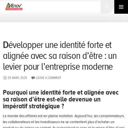
Search
SKIP
TO
PRIMARY
CONTENT
MENU
Développer une identité forte et
alignée avec sa raison d’être : un
levier pour l’entreprise moderne
25 MARS 2025
LEAVE A COMMENT
Pourquoi une identité forte et alignée avec
sa raison d’être
est-elle devenue un
impératif stratégique ?
Le monde des affaires est en pleine mutation. Aujourd’hui, les consommateurs,
les collaborateurs et les investisseurs ne se contentent plus d’acheter un
produit ou de signer un contrat. Ils recherchent le sens et la raison d’être d’une