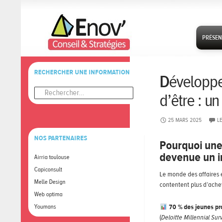
SKIP TO
PRÉSEN
RECHERCHER UNE INFORMATION
Développer une identité forte et alignée avec sa raison
Rechercher :
d’être : u
25 MARS 2025
L
NOS PARTENAIRES
Pourquoi une 
devenue un i
Airria toulouse
Capiconsult
Le monde des affaires e
Melle Design
contentent plus d’achet
Web optima
Youmans
70 % des jeunes pr
(
Deloitte Millennial Sur