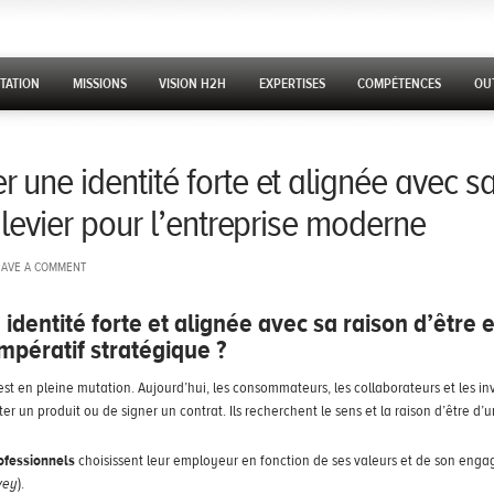
 CONTENT
TATION
MISSIONS
VISION H2H
EXPERTISES
COMPÉTENCES
OUT
n levier pour l’entreprise moderne
EAVE A COMMENT
identité forte et alignée avec sa raison d’être
e
mpératif stratégique ?
st en pleine mutation. Aujourd’hui, les consommateurs, les collaborateurs et les in
er un produit ou de signer un contrat. Ils recherchent le sens et la raison d’être d’u
ofessionnels
choisissent leur employeur en fonction de ses valeurs et de son enga
vey
).