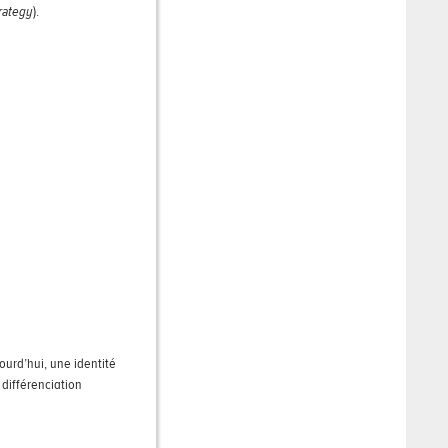
rategy
).
jourd’hui, une identité
différenciation