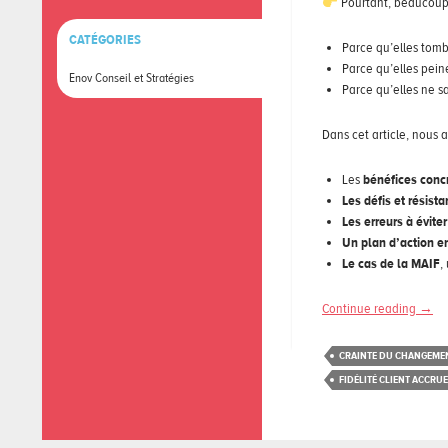
Pourtant, beaucoup d
CATÉGORIES
Parce qu’elles tomb
Parce qu’elles pein
Enov Conseil et Stratégies
Parce qu’elles ne s
Dans cet article, nous 
Les
bénéfices conc
Les défis et résist
Les erreurs à éviter
Un plan d’action e
Le cas de la MAIF
,
Continue reading
→
CRAINTE DU CHANGEME
FIDÉLITÉ CLIENT ACCRUE