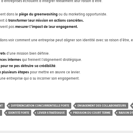
’entreprises échouent à intégrer réellement leur raison d’être.
ent dans le
piège du greenwashing
ou du marketing opportuniste.
ent à
transformer leur mission en actions concrètes.
avent pas
mesurer l’impact de leur engagement.
allons voir comment une entreprise peut aligner son identité avec sa raison d’être, e
rets
d’une mission bien définie.
ances internes
qui freinent l’alignement stratégique.
 pour ne pas détruire sa crédibilité
.
n plusieurs étapes
pour mettre en œuvre ce levier.
 une entreprise qui a su incarner son engagement.
NT
DIFFÉRENCIATION CONCURRENTIELLE FORTE
ENGAGEMENT DES COLLABORATEURS
IDENTITÉ FORTE
LEVIER STRATÉGIQUE
PRESSION DU COURT TERME
RAISON D'