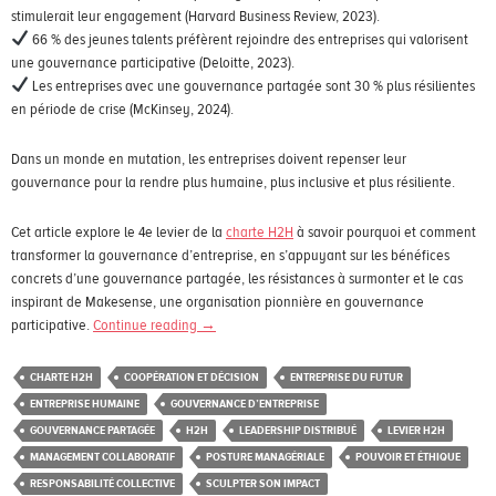
stimulerait leur engagement (Harvard Business Review, 2023).
66 % des jeunes talents préfèrent rejoindre des entreprises qui valorisent
une gouvernance participative (Deloitte, 2023).
Les entreprises avec une gouvernance partagée sont 30 % plus résilientes
en période de crise (McKinsey, 2024).
Dans un monde en mutation, les entreprises doivent repenser leur
gouvernance pour la rendre plus humaine, plus inclusive et plus résiliente.
Cet article explore le 4e levier de la
charte H2H
à savoir pourquoi et comment
transformer la gouvernance d’entreprise, en s’appuyant sur les bénéfices
concrets d’une gouvernance partagée, les résistances à surmonter et le cas
inspirant de Makesense, une organisation pionnière en gouvernance
participative.
Continue reading
→
CHARTE H2H
COOPÉRATION ET DÉCISION
ENTREPRISE DU FUTUR
ENTREPRISE HUMAINE
GOUVERNANCE D’ENTREPRISE
GOUVERNANCE PARTAGÉE
H2H
LEADERSHIP DISTRIBUÉ
LEVIER H2H
MANAGEMENT COLLABORATIF
POSTURE MANAGÉRIALE
POUVOIR ET ÉTHIQUE
RESPONSABILITÉ COLLECTIVE
SCULPTER SON IMPACT