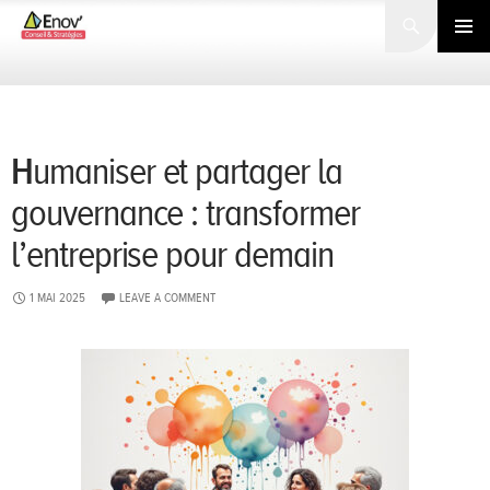
Search
SKIP
TO
PRIMARY
CONTENT
MENU
Humaniser et partager la
gouvernance : transformer
l’entreprise pour demain
1 MAI 2025
LEAVE A COMMENT