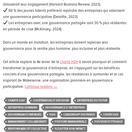
stimulerait leur engagement (Harvard Business Review, 2023).
66 % des jeunes talents préfèrent rejoindre des entreprises qui valorisent
une gouvernance participative (Deloitte, 2023).
Les entreprises avec une gouvernance partagée sont 30 % plus résilientes
en période de crise (McKinsey, 2024).
Dans un monde en mutation, les entreprises doivent repenser leur
gouvernance pour la rendre plus humaine, plus inclusive et plus résiliente.
Cet article explore le 4e levier de la
charte H2H
à savoir pourquoi et comment
transformer la gouvernance d’entreprise, en s’appuyant sur les bénéfices
concrets d’une gouvernance partagée, les résistances à surmonter et le cas
inspirant de Makesense, une organisation pionnière en gouvernance
participative.
Continue reading
→
CHARTE H2H
COOPÉRATION ET DÉCISION
ENTREPRISE DU FUTUR
ENTREPRISE HUMAINE
GOUVERNANCE D’ENTREPRISE
GOUVERNANCE PARTAGÉE
H2H
LEADERSHIP DISTRIBUÉ
LEVIER H2H
MANAGEMENT COLLABORATIF
POSTURE MANAGÉRIALE
POUVOIR ET ÉTHIQUE
RESPONSABILITÉ COLLECTIVE
SCULPTER SON IMPACT