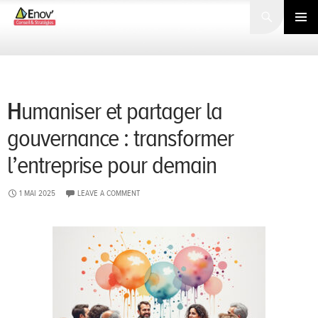
Search
SKIP
TO
PRIMARY
CONTENT
MENU
Humaniser et partager la
gouvernance : transformer
l’entreprise pour demain
1 MAI 2025
LEAVE A COMMENT